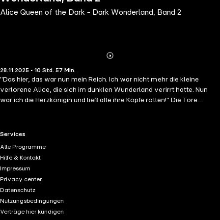
Alice Queen of the Dark - Dark Wonderland, Band 2
Abonnieren
Mehr
28.11.2025 • 10 Std. 57 Min.
Details
"Das hier, das war nun mein Reich. Ich war nicht mehr die kleine
verlorene Alice, die sich im dunklen Wunderland verirrt hatte. Nun
war ich die Herzkönigin und ließ alle ihre Köpfe rollen!" Die Tore
meines dunklen Wonderlands öffnen sich erneut und führen dich auf
den falschen Pfad aus Lügen, Intrigen, Wut und Schmerz. Ist das
freundliche Grinsen in der Dunkelheit echt? War es klug, dein Herz an
RTL+ useful links.
Services
mich, den Hutmacher, zu verlieren? Und kannst du den Buben aus
Alle Programme
deinen Reihen vertrauen? O, meine kleine Alice, du hättest dich nicht
Hilfe & Kontakt
von dem weißen Kaninchen in die Falle locken lassen sollen. Nun bist
Impressum
du in meinem dunklen Wonderland gefangen und wirst dir wünschen,
Privacy center
aufzuwachen, obwohl du eigentlich genau da bist, wo du hingehörst.
Datenschutz
Also lauf, kleine Alice. Lauf, solange du noch kannst. Denn sollte ich
Nutzungsbedingungen
dich in die Finger bekommen, wird dich mein unbändiger Zorn
Verträge hier kündigen
vollständig verschlingen.