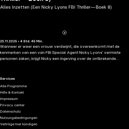
Alles Inzetten (Een Nicky Lyons FBI Thriller—Boek 8)
Abonnieren
Mehr
25.11.2025 • 4 Std. 45 Min.
Details
Wanneer er weer een vrouw verdwijnt, die overeenkomt met de
kenmerken van een van FBI Special Agent Nicky Lyons' vermiste
personen zaken, krijgt Nicky een ingeving over de ontbrekende
schakel. Ze weet dat de enige manier om deze moordenaar te pakken
is door zichzelf als lokaas op te stellen—maar deze keer, daar
helemaal alleen, is Nicky misschien net te ver gegaan. "Een
RTL+ useful links.
Services
meesterwerk van thriller en mysterie." —Books and Movie Reviews,
Alle Programme
Roberto Mattos (re Once Gone) ⭐⭐⭐⭐⭐ Dit is boek #8 in een
Hilfe & Kontakt
langverwachte nieuwe serie van #1 bestseller en USA Today
Impressum
bestsellerauteur Blake Pierce, wiens bestsellers meer dan 7.000
Privacy center
vijfsterrenbeoordelingen en recensies hebben ontvangen. Een
Datenschutz
pagina-omslaan en aangrijpende misdaadthriller met een briljante en
Nutzungsbedingungen
gekwelde FBI-agent, de serie is een meeslepend mysterie, boordevol
Verträge hier kündigen
non-stop actie, spanning, wendingen en verrassingen, onthullingen,