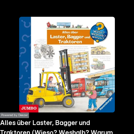
the
h page
 main
nt
the
ibility
ment
Powered by Deezer
Alles über Laster, Bagger und
Traktoren (Wieso? Weshalb? Warum?