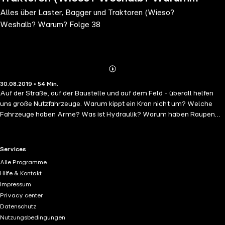
Alles über Laster, Bagger und Traktoren (Wieso?
Folge 38
Weshalb? Warum? Folge 38
Abonnieren
Mehr
30.08.2019 • 54 Min.
Details
Auf der Straße, auf der Baustelle und auf dem Feld - überall helfen
uns große Nutzfahrzeuge. Warum kippt ein Kran nicht um? Welche
Fahrzeuge haben Arme? Was ist Hydraulik? Warum haben Raupen
Ketten und wie wird ein Traktor gesteuert? Gemeinsam mit dem Lkw-
Fahrer Rolf und Bauer Uwe gehen Robert und die Kinder Jannick und
Julia auf Entdeckungstour. Authentische Geräusche, viel Musik und
RTL+ useful links.
Services
das Eröffnungslied machen das Ganze zum spannenden Hörerlebnis,
Alle Programme
nach dem Motto "Ich bin ganz Ohr!". Das gleichnamige Buch von
Hilfe & Kontakt
Wolfgang Metzger und Andrea Erne ist im Ravensburger Buchverlag
Impressum
erschienen.
Privacy center
Datenschutz
Nutzungsbedingungen