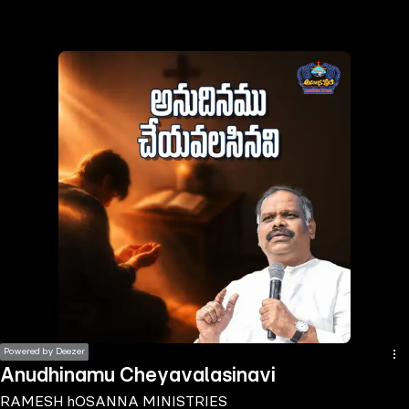
the
h page
 main
nt
the
ibility
ment
Powered by Deezer
Anudhinamu Cheyavalasinavi
RAMESH hOSANNA MINISTRIES