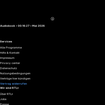
Abonnieren
Mehr
Audiobook • 00:16:27 • Mai 2026
Details
RTL+ useful links.
Services
Alle Programme
Hilfe & Kontakt
Impressum
Privacy center
Datenschutz
Nutzungsbedingungen
Verträge hier kündigen
Vertrag widerrufen
Wir sind RTL+
Über RTL+
Jobs
Presse