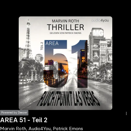
the
h page
 main
nt
the
ibility
ment
Powered by Deezer
AREA 51 - Teil 2
Marvin Roth, Audio4You, Patrick Emons