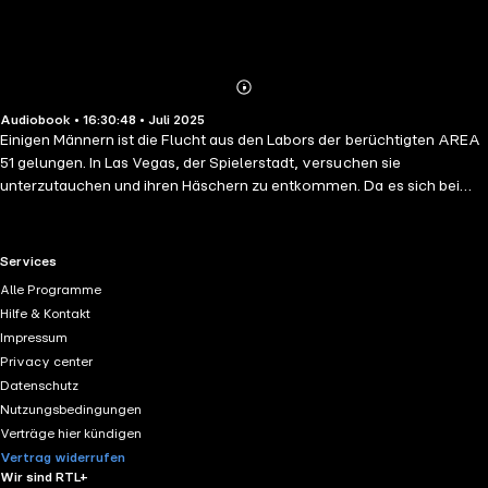
Abonnieren
Mehr
Audiobook • 16:30:48 • Juli 2025
Details
Einigen Männern ist die Flucht aus den Labors der berüchtigten AREA
51 gelungen. In Las Vegas, der Spielerstadt, versuchen sie
unterzutauchen und ihren Häschern zu entkommen. Da es sich bei
den Flüchtigen zum Teil um Verbrecher und Mörder handelt, nehmen
sie alte Gewohnheiten wieder auf und gehen ihrem üblen Handwerk
nach. Agenten der AREA 51 versuchen die Flüchtigen zu finden und
RTL+ useful links.
Services
scheuen sich dabei nicht, Gewalt anzuwenden. Doch eine andere
Alle Programme
Gefahr bedroht die Einwohner und Touristen von Las Vegas.
Hilfe & Kontakt
Menschen werden von etwas angegriffen, das nicht von dieser Welt
Impressum
zu sein scheint.
Privacy center
Datenschutz
Nutzungsbedingungen
Verträge hier kündigen
Vertrag widerrufen
Wir sind RTL+