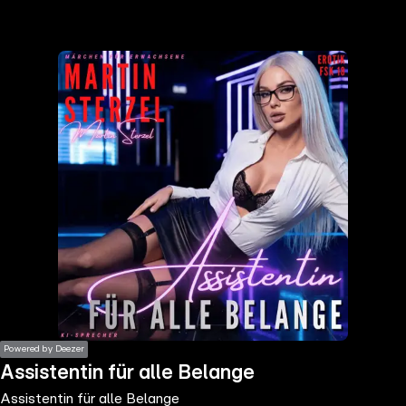
the
h page
 main
nt
the
ibility
ment
Powered by Deezer
Assistentin für alle Belange
Assistentin für alle Belange