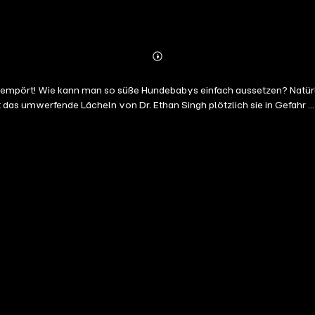
Abonnieren
Mehr
Details
mpört! Wie kann man so süße Hundebabys einfach aussetzen? Natürlich w
 das umwerfende Lächeln von Dr. Ethan Singh plötzlich sie in Gefahr ...