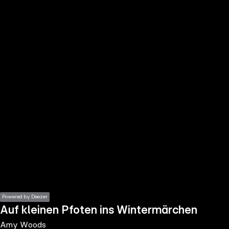
the
h page
 main
nt
the
ibility
ment
Powered by Deezer
Auf kleinen Pfoten ins Wintermärchen
Amy Woods