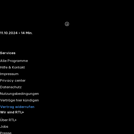
Abonnieren
Mehr
11.10.2024 • 14 Min.
Details
RTL+ useful links.
Services
Alle Programme
Hilfe & Kontakt
Impressum
Privacy center
Datenschutz
Nutzungsbedingungen
Verträge hier kündigen
Vertrag widerrufen
Wir sind RTL+
Über RTL+
Jobs
Presse