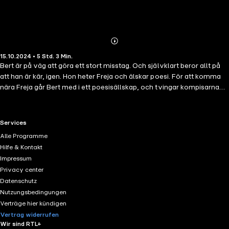
Abonnieren
Mehr
15.10.2024 • 5 Std. 3 Min.
Details
Bert är på väg att göra ett stort misstag. Och självklart beror allt på
att han är kär, igen. Hon heter Freja och älskar poesi. För att komma
nära Freja går Bert med i ett poesisällskap, och tvingar kompisarna
Åke och Lill-Erik att följa med. Men då visar det sig att alla i föreningen
måste framträda på den stora poesifestivalen på torget. Och Bert
som bara kan rimma på 'Tack och hej - leverpastej' ligger risigt till.
RTL+ useful links.
Services
Lill-Erik, däremot, visar sig ha oanade kvalitéer ...
Alle Programme
Hilfe & Kontakt
Impressum
Privacy center
Datenschutz
Nutzungsbedingungen
Verträge hier kündigen
Vertrag widerrufen
Wir sind RTL+