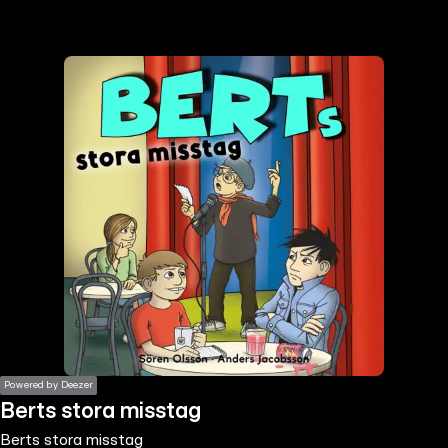
the
h page
 main
nt
the
ibility
ment
Powered by Deezer
Berts stora misstag
Berts stora misstag