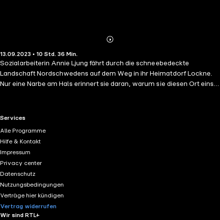
Abonnieren
Mehr
13.09.2023 • 10 Std. 36 Min.
Details
Sozialarbeiterin Annie Ljung fährt durch die schneebedeckte
Landschaft Nordschwedens auf dem Weg in ihr Heimatdorf Lockne.
Nur eine Narbe am Hals erinnert sie daran, warum sie diesen Ort einst
verlassen hat und nie zurückkehren wollte. Es soll nur ein kurzer
Besuch bei ihrer demenzkranken Mutter im Pflegeheim werden. Doch
dann verschwindet Saga, die 17-jährige Tochter ihres Cousins.
RTL+ useful links.
Services
Wiederholt sich die Vergangenheit? Als die Polizei mit den
Alle Programme
Ermittlungen ins Stocken gerät, beschließt Annie, zu bleiben und auf
Hilfe & Kontakt
eigene Faust nach Saga zu suchen. Je näher sie der Lösung des Falls
Impressum
kommt, desto näher rücken auch die Schatten ihrer eigenen
Privacy center
Vergangenheit ... Der spannende Auftakt der ersten schwedischen
Datenschutz
Krimireihe, in der eine Sozialarbeiterin ermittelt: Der erste Fall für
Nutzungsbedingungen
Annie Ljung!
Verträge hier kündigen
Vertrag widerrufen
Wir sind RTL+