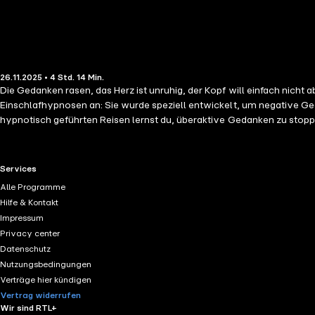
26.11.2025 • 4 Std. 14 Min.
Die Gedanken rasen, das Herz ist unruhig, der Kopf will einfach nicht
Einschlafhypnosen an: Sie wurde speziell entwickelt, um negative Gedankensp
hypnotisch geführten Reisen lernst du, überaktive Gedanken zu stoppe
achtsame Entspannungsmuster und eine liebevolle Sprache richtet sich dein Fokus behutsam au
spezifischen Emotionsregulation – sanft, beruhigend und wirksam. Si
braucht, um loszulassen und zu regenerieren. Ideal für alle, die am Abend nicht abschalten können, sich in Gedanken verlieren oder nach einem ruhigen, klaren Kopf vor dem Einschlafen suchen. Lehne dich
RTL+ useful links.
Services
zurück, atme tief ein – und lass dich in die Stille führen, in der du dich 
Alle Programme
Hilfe & Kontakt
Impressum
Privacy center
Datenschutz
Nutzungsbedingungen
Verträge hier kündigen
Vertrag widerrufen
Wir sind RTL+