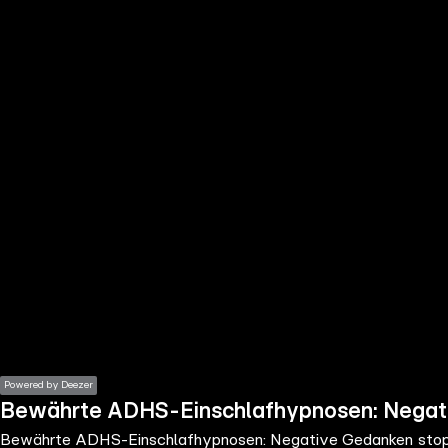
the
h page
 main
nt
the
ibility
ment
Powered by Deezer
Bewährte ADHS-Einschlafhypnosen: Negat
Bewährte ADHS-Einschlafhypnosen: Negative Gedanken sto