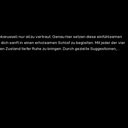
karussell nur allzu vertraut. Genau hier setzen diese einfühlsamen
einen erholsamen Schlaf zu begleiten. Mit jeder der vier
en Zustand tiefer Ruhe zu bringen. Durch gezielte Suggestionen,
r ADHS-
olen und deinem Geist jene innere Balance zu schenken, die er