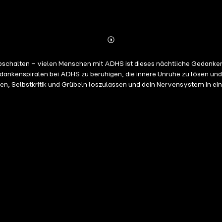
Abonnieren
Mehr
Details
 abschalten – vielen Menschen mit ADHS ist dieses nächtliche Gedanken
iralen bei ADHS zu beruhigen, die innere Unruhe zu lösen und dich sanft in 
n, Selbstkritik und Grübeln loszulassen und dein Nervensystem in ein
f Selbstakzeptanz, Gelassenheit und Vertrauen. Diese Hypnosen nutzen bewährte Prinzipien de
e helfen dir, deine Aufmerksamkeit von negativen Gedanken zurückzuh
selbst wiederfindest.