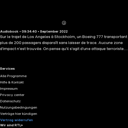
Abonnieren
Mehr
Audiobook • 09:34:40 • September 2022
Details
Sur le trajet de Los Angeles à Stockholm, un Boeing 777 transportant
plus de 200 passagers disparaît sans laisser de trace. Aucune zone
d'impact n'est trouvée. On pense qu'il s'agit d'une attaque terroriste.
Thana Monty Montgomery est l'une des spécialistes sollicités pour
mener l'enquête, avec l'ancien agent Henry Jäger et un expert de la
NASA, le Dr Hyman. Comment pouvaient-ils savoir qu'ils mèneraient
RTL+ useful links.
Services
une enquête sur une autre planète ? Désormais, ils doivent non
Alle Programme
seulement rester en vie, mais aussi trouver un moyen de retourner
Hilfe & Kontakt
sur Terre pour sauver l'humanité d'un ennemi maléfique. Black Star
Impressum
est un thriller de science-fiction qui se dévore comme une série! Une
Privacy center
aventure fantastique traduite déjà best-seller dans plus de 10 pays qui
Datenschutz
va vous faire frissonner aussi !
Nutzungsbedingungen
Verträge hier kündigen
Vertrag widerrufen
Wir sind RTL+