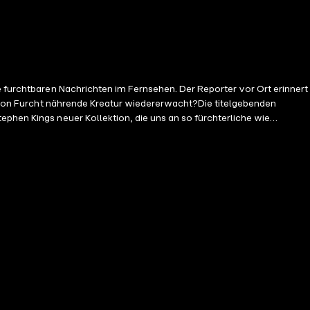
e furchtbaren Nachrichten im Fernsehen. Der Reporter vor Ort erinnert
ch von Furcht nährende Kreatur wiedererwacht?Die titelgebenden
ephen Kings neuer Kollektion, die uns an so fürchterliche wie
 Lesung mit David Nathan 16h 21min