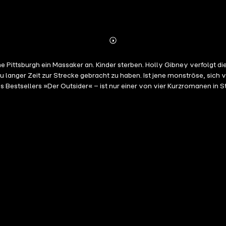
Abonnieren
Mehr
Details
 Pittsburgh ein Massaker an. Kinder sterben. Holly Gibney verfolgt di
lzu langer Zeit zur Strecke gebracht zu haben. Ist jene monströse, si
Bestsellers »Der Outsider« – ist nur einer von vier Kurzromanen in St
faszinierende Orte entführt. Mit einem Nachwort des Autors zur Entstehung jeder einzelnen Geschichte. Ungekürzte