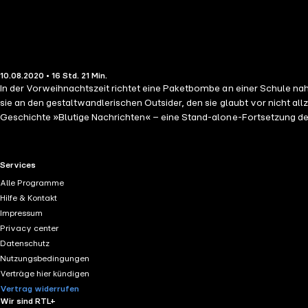
10.08.2020 • 16 Std. 21 Min.
In der Vorweihnachtszeit richtet eine Paketbombe an einer Schule nahe
sie an den gestaltwandlerischen Outsider, den sie glaubt vor nicht al
Geschichte »Blutige Nachrichten« – eine Stand-alone-Fortsetzung des 
RTL+ useful links.
Services
Alle Programme
Hilfe & Kontakt
Impressum
Privacy center
Datenschutz
Nutzungsbedingungen
Verträge hier kündigen
Vertrag widerrufen
Wir sind RTL+