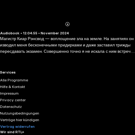
Abonnieren
Mehr
Audiobook • 12:04:55 • November 2024
Details
Магистр Киар Рэнсвод — воплощение зла на земле. На занятиях он
изводил меня бесконечными придирками и даже заставил трижды
пересдавать экзамен. Совершенно точно я не искала с ним встреч и
мечтала исключительно о лучшем парне академии. Но стоило
случайно столкнуться с Рэнсводом на крыше преподавательской
башни — и у нас с магистром появился большой и опасный секрет.
RTL+ useful links.
Services
Он способен не просто изменить наши жизни, а разрушить их
Alle Programme
навсегда.
Hilfe & Kontakt
Impressum
Privacy center
Datenschutz
Nutzungsbedingungen
Verträge hier kündigen
Vertrag widerrufen
Wir sind RTL+