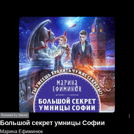
the
h page
 main
nt
the
ibility
ment
Powered by Deezer
Большой секрет умницы Софии
Марина Ефиминюк