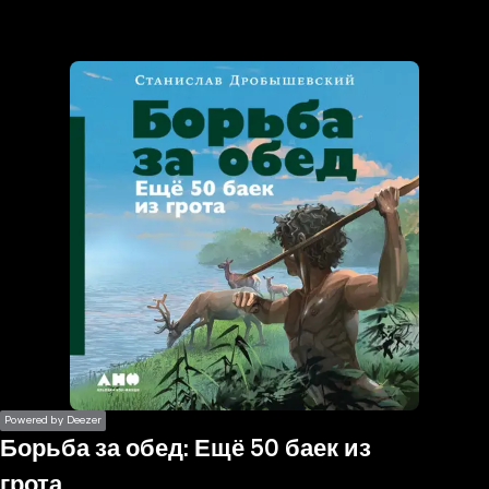
the
h page
 main
nt
the
ibility
ment
Powered by Deezer
Борьба за обед: Ещё 50 баек из
грота