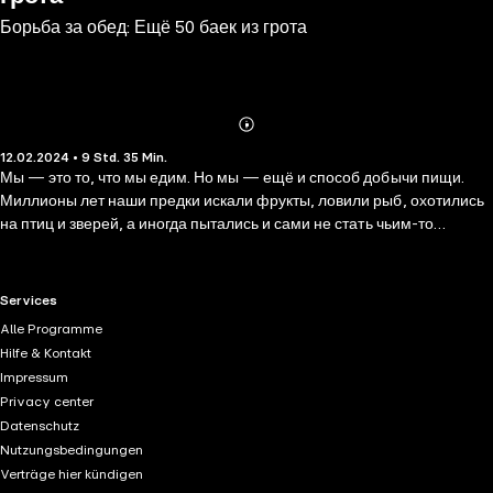
Борьба за обед: Ещё 50 баек из грота
Abonnieren
Mehr
12.02.2024 • 9 Std. 35 Min.
Details
Мы — это то, что мы едим. Но мы — ещё и способ добычи пищи.
Миллионы лет наши предки искали фрукты, ловили рыб, охотились
на птиц и зверей, а иногда пытались и сами не стать чьим-то
обедом. Вся наша жизнь вертится вокруг еды. Даже чувство
удивления, способы общения, ритуалы — всё это либо проистекает
из желания поесть, либо сопровождается пиром. Как пращуры вели
RTL+ useful links.
Services
свою борьбу за обед — об этом расскажут 50 невыдуманных
Alle Programme
историй. Современная наука может многое рассказать о жизни в
Hilfe & Kontakt
прошлом. А потому каждая байка сопровождается расследованием,
Impressum
повестью о том, откуда учёные узнают о давно минувшем. Главное,
Privacy center
что мы узнаем при рассмотрении этого удивительного
Datenschutz
калейдоскопа, — древние люди были разными. Кому-то из них не
Nutzungsbedingungen
везло, но те, что были лучше — сильнее, умнее, добрее — всех,
Verträge hier kündigen
выживали, плодились и стали нашими предками. Мы — потомки