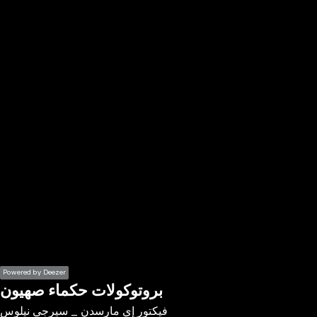
the
h page
 main
nt
the
ibility
ment
Powered by Deezer
بروتوكولات حكماء صهيون
فيكتور إي مارسدن _ سيرجي نيلوس