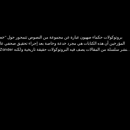
تعرض للمحاكمة لنشره تلك المقالات. البروتوكولات هي جزء من نظرية المؤامرة و
بعد الثورة البلشفية عام 1917 م وعلى يد البلاشفة