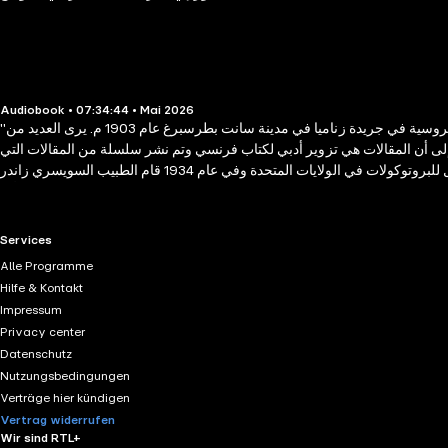
Audiobook • 07:34:44 • Mai 2026
"بروتوكولات حكماء صهيون عبارة عن مجموعة من النصوص تتمحور حول "خطة" لسيطرة اليهود على العالم. تم نشر هذه النصوص لأول مرة في الإمبراطورية الروسية في جريدة زناميا في مدينة سانت بطرسبرغ عام 1903 م. يرى العديد من
امت به صحيفة التايمز اللندنية واستخلص إلى أن المقالات هي تزوير أدبي لكتاب فرنسي وتم نشر سلسلة من المقالات التي
وصفت عملية التزوير. في نفس السنة -أي عام 1921 - تم طبع النص الكامل للبروتوكولات في الولايات المتحدة وفي عام 1934 قام الطبيب السويسري زاندر Dr. A. Zander بنشر سلسلة من المقالات يصف فيه البروتوكولات حقيقة تاريخية ولكنه
عاية لها من قبل الشيوعيين المعارضين لحكومة الإمبراطورية الروسية حيث بدأت
د كان ممنوع نشره لفتره طويله لدرجه ان الرئيس الراحل جمال عبد الناصر طلب من المخابرات
RTL+ useful links.
Services
Alle Programme
Hilfe & Kontakt
Impressum
Privacy center
Datenschutz
Nutzungsbedingungen
Verträge hier kündigen
Vertrag widerrufen
Wir sind RTL+