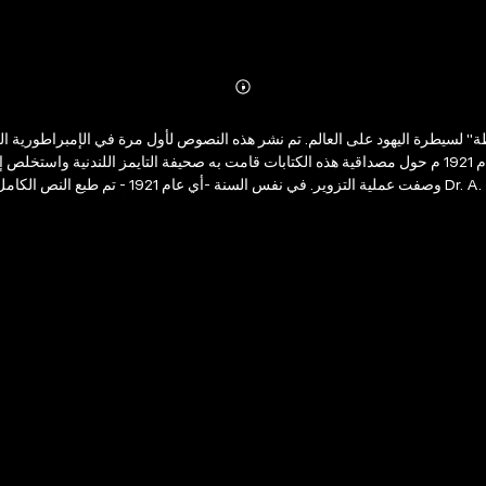
Abonnieren
Mehr
Details
المؤرخين أن هذه الكتابات هي مجرد خدعة وخاصة بعد إجراء تحقيق صحفي عام 1921 م حول مصداقية هذه الكتابات ق
معاداة السامية ومعاداة الصهيونية وأن البروتوكولات في الأساس تم نشرها والد
 نشر أفكار مفادها أن اليهود يحاولون السيطرة على العالم الكتاب يوضح كيف يفكر اليهود وق
المصريه ان توفر له نسخه ليقرأها كما أن هذا الكتاب كان من أسباب أباده هتلر لليهود و رغبته فى القضاء عليهم"