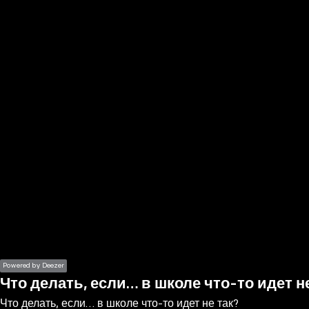
the
h page
 main
nt
the
ibility
ment
Powered by Deezer
Что делать, если… в школе что-то идет н
Что делать, если… в школе что-то идет не так?