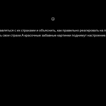
Abonnieren
Mehr
Details
правляться с их страхами и объяснить, как правильно реагировать н
ть свои страхи.А красочные забавные картинки поднимут настроение