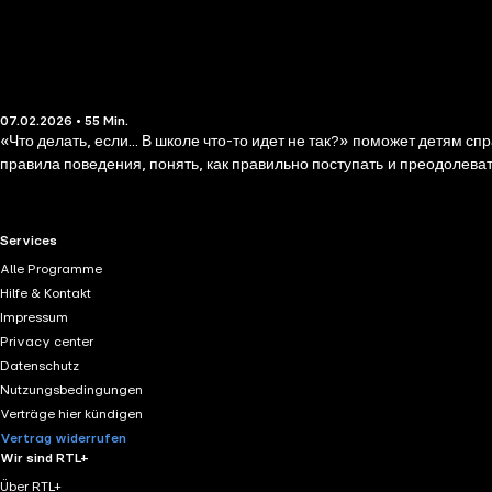
07.02.2026 • 55 Min.
«Что делать, если... В школе что-то идет не так?» поможет детям с
правила поведения, понять, как правильно поступать и преодолева
RTL+ useful links.
Services
Alle Programme
Hilfe & Kontakt
Impressum
Privacy center
Datenschutz
Nutzungsbedingungen
Verträge hier kündigen
Vertrag widerrufen
Wir sind RTL+
Über RTL+