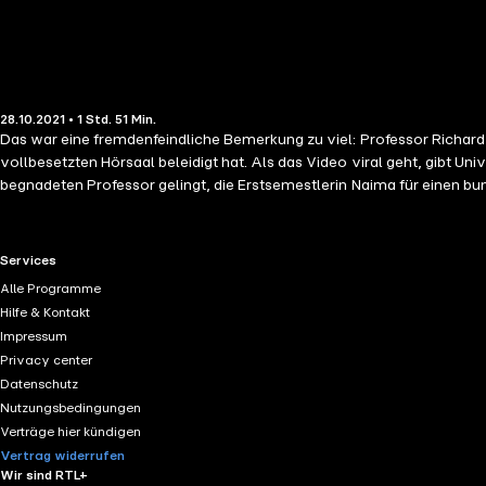
28.10.2021 • 1 Std. 51 Min.
Das war eine fremdenfeindliche Bemerkung zu viel: Professor Richard 
vollbesetzten Hörsaal beleidigt hat. Als das Video viral geht, gibt 
begnadeten Professor gelingt, die Erstsemestlerin Naima für einen 
Naima sind gleichermaßen entsetzt, doch mit der Zeit sammelt die un
Universität zu retten. Basierend auf dem französischen Film LE BRI
als Erzählerin durch die Handlung. CONTRA ist eine Constantin Film P
RTL+ useful links.
Services
Alle Programme
Hilfe & Kontakt
Impressum
Privacy center
Datenschutz
Nutzungsbedingungen
Verträge hier kündigen
Vertrag widerrufen
Wir sind RTL+