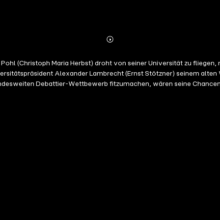
Abonnieren
Mehr
Details
Pohl (Christoph Maria Herbst) droht von seiner Universität zu fliege
Universitätspräsident Alexander Lambrecht (Ernst Stötzner) seinem alt
bundesweiten Debattier-Wettbewerb fitzumachen, wären seine Chancen
gleiche Zweckgemeinschaft erste Erfolge - bis Naima erkennt, dass da
O inszeniert Regisseur Sönke Wortmann eine amüsant-entlarvende Gese
roduktion.