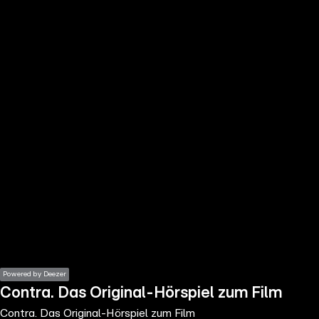
the
h page
 main
nt
the
ibility
ment
Powered by Deezer
Contra. Das Original-Hörspiel zum Film
Contra. Das Original-Hörspiel zum Film