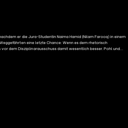
n, nachdem er die Jura-Studentin Naima Hamid (Nilam Farooq) in einem
en Weggefährten eine letzte Chance: Wenn es dem rhetorisch
 vor dem Disziplinarausschuss damit wesentlich besser. Pohl und
s Multi-Kulti-Märchen offenbar nur einem Zweck dient: den Ruf der
llschaftskomödie mit deutscher Star-Besetzung. Katja Danowski führt