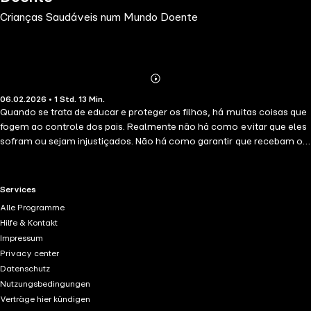
Crianças Saudáveis num Mundo Doente
Abonnieren
Mehr
06.02.2026 • 1 Std. 13 Min.
Details
Quando se trata de educar e proteger os filhos, há muitas coisas que
fogem ao controle dos pais. Realmente não há como evitar que eles
sofram ou sejam injustiçados. Não há como garantir que recebam os
melhores tratamentos médicos, consumam apenas o que há de mais
saudável e não sejam expostos a nenhum tipo de violência,
desinformação ou maldade. Porém, dentre aquelas coisas que estão
RTL+ useful links.
Services
ao alcance dos pais, estão o tipo de clima e cultura que estabelecem
Alle Programme
dentro do lar, os hábitos e valores que promovem no ambiente
Hilfe & Kontakt
familiar, bem como o modo como escolhem se relacionar com suas
Impressum
crianças e adolescentes no dia a dia, os quais têm profundo impacto
Privacy center
sobre quem seus filhos virão a ser. Os pais podem conscientemente
Datenschutz
e intencionalmente educar seus filhos naquelas virtudes humanas
Nutzungsbedingungen
que os fortalecerão para enfrentar os desafios e incertezas da vida,
Verträge hier kündigen
prover recursos emocionais para lidar com as adversidades que