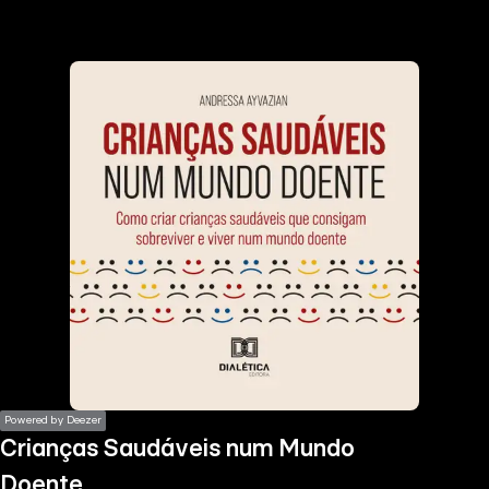
the
h page
 main
nt
the
ibility
ment
Powered by Deezer
Crianças Saudáveis num Mundo
Doente