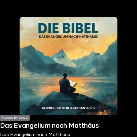
the
h page
 main
nt
the
ibility
ment
Powered by Deezer
Das Evangelium nach Matthäus
Das Evangelium nach Matthäus