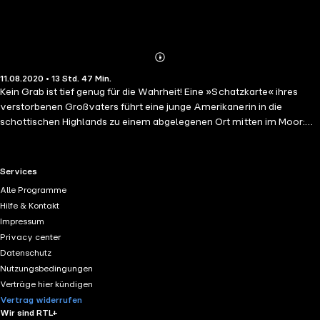
Abonnieren
Mehr
11.08.2020 • 13 Std. 47 Min.
Details
Kein Grab ist tief genug für die Wahrheit! Eine »Schatzkarte« ihres
verstorbenen Großvaters führt eine junge Amerikanerin in die
schottischen Highlands zu einem abgelegenen Ort mitten im Moor:
Dort stößt sie auf ein vergrabenes, erstaunlich gut erhaltenes
Motorrad, Baujahr 1944 – und auf eine männliche Leiche deutlich
jüngeren Datums. DCI Karen Pirie, spezialisiert auf Cold Cases, ist
RTL+ useful links.
Services
eigentlich wegen eines anderen Falles in der Gegend, doch der Tote
Alle Programme
im Moor lässt ihr keine Ruhe. Er trägt ein sehr spezielles Paar Nike-
Hilfe & Kontakt
Sneakers, eine Sonderanfertigung aus dem Jahr 1995. Und er ist
Impressum
offensichtlich keines natürlichen Todes gestorben ...
Privacy center
Datenschutz
Nutzungsbedingungen
Verträge hier kündigen
Vertrag widerrufen
Wir sind RTL+