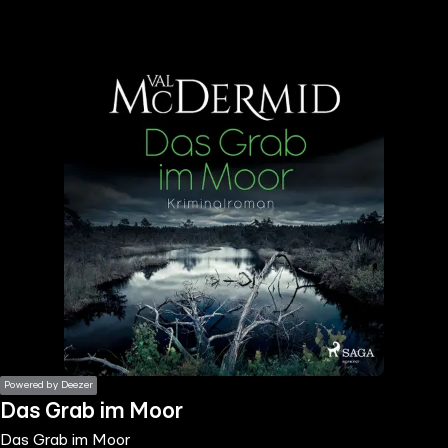
the
h page
 main
nt
the
ibility
ment
Powered by Deezer
Das Grab im Moor
Das Grab im Moor