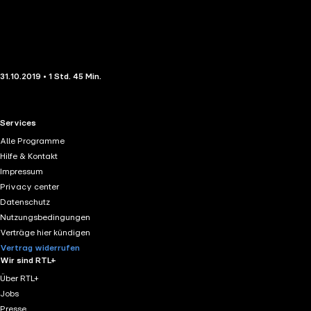
31.10.2019 • 1 Std. 45 Min.
RTL+ useful links.
Services
Alle Programme
Hilfe & Kontakt
Impressum
Privacy center
Datenschutz
Nutzungsbedingungen
Verträge hier kündigen
Vertrag widerrufen
Wir sind RTL+
Über RTL+
Jobs
Presse