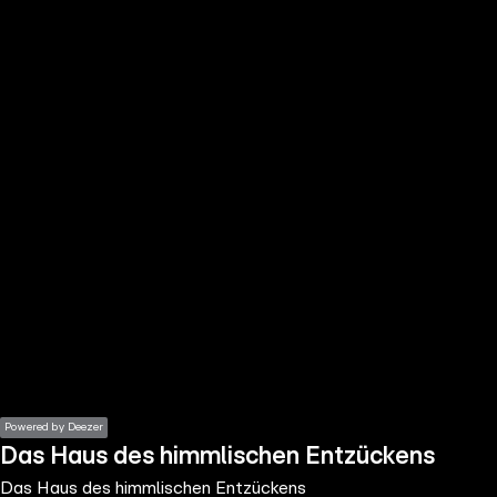
the
h page
 main
nt
the
ibility
ment
Powered by Deezer
Das Haus des himmlischen Entzückens
Das Haus des himmlischen Entzückens