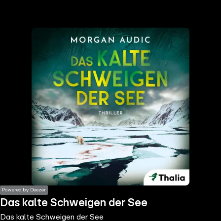
the
h page
 main
nt
the
ibility
ment
Powered by Deezer
Das kalte Schweigen der See
Das kalte Schweigen der See