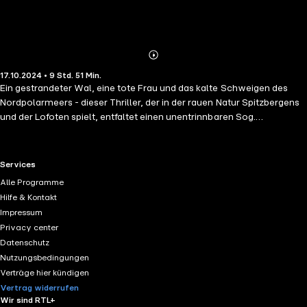
Abonnieren
Mehr
17.10.2024 • 9 Std. 51 Min.
Details
Ein gestrandeter Wal, eine tote Frau und das kalte Schweigen des
Nordpolarmeers - dieser Thriller, der in der rauen Natur Spitzbergens
und der Lofoten spielt, entfaltet einen unentrinnbaren Sog.
Longyearbyen auf Spitzbergen, die nördlichste Siedlung der Welt: In
einer entlegenen Bucht wird neben einem gestrandeten Pottwal die
Leiche einer Studentin der Meeresbiologie gefunden. Ist die junge Frau
RTL+ useful links.
Services
einem Eisbären zum Opfer gefallen? Die ermittelnde Polizistin Lottie
Alle Programme
hat immer stärkere Zweifel. Dann wird auf dem norwegischen
Hilfe & Kontakt
Festland die Leiche einer Journalistin geborgen, auch sie an einem
Impressum
einsamen Strand. Ihr ausgeprägtes Interesse an den großen
Privacy center
Meeressäugern verbindet die beiden Toten. Lottie und ein Freund der
Datenschutz
Journalistin machen sich daran, die Tode aufzuklären - und kommen
Nutzungsbedingungen
einer erschreckenden Wahrheit auf die Spur.
Verträge hier kündigen
Vertrag widerrufen
Wir sind RTL+