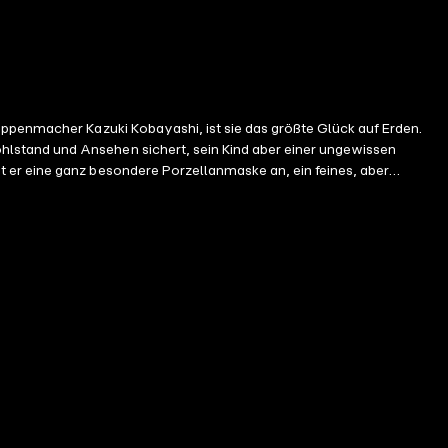
uppenmacher Kazuki Kobayashi, ist sie das größte Glück auf Erden.
lstand und Ansehen sichert, sein Kind aber einer ungewissen
r wenige machen sich die Mühe, hinter die kalte Fassade der
euflischen Advokaten begleiten.