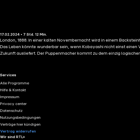
17.02.2024 • 7 Std. 12 Min.
London, 1888. In einer kalten Novembernacht wird in einem Backsteinh
Das Leben könnte wunderbar sein, wenn Kobayashi nicht einst einen 
Zukunft ausliefert. Der Puppenmacher kommt zu dem einzig logischen Schluss: Er muss Miyo verstecken, um ihr Leben zu retten. Dazu fertigt er eine ganz besondere Porzellanmaske an, ein feines, aber
regungsloses Gesicht, das er sonst für seine Puppen entwirft. Doch d
Porzellanmaske zu blicken. Dennoch findet Miyo in anderen Außenseite
RTL+ useful links.
Services
Alle Programme
Hilfe & Kontakt
Impressum
Privacy center
Datenschutz
Nutzungsbedingungen
Verträge hier kündigen
Vertrag widerrufen
Wir sind RTL+