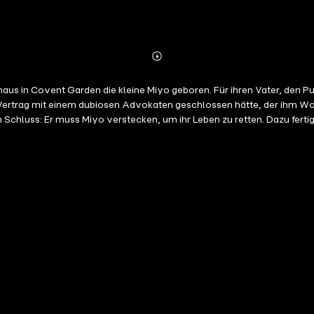
Abonnieren
Mehr
Details
aus in Covent Garden die kleine Miyo geboren. Für ihren Vater, den P
Vertrag mit einem dubiosen Advokaten geschlossen hätte, der ihm Woh
ie Ausdruckslosigkeit verdammt Miyo zu einem Leben in Isolation – nu
rn treue Freunde, die sie auf ihrer abenteuerlichen Flucht vor dem t