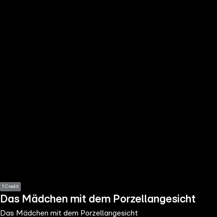
the
h page
 main
nt
the
ibility
ment
1 Credit
Das Mädchen mit dem Porzellangesicht
Das Mädchen mit dem Porzellangesicht