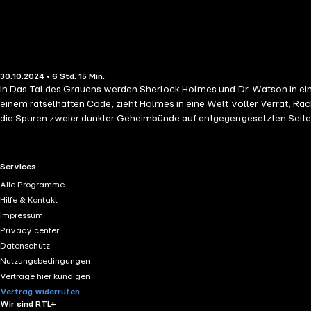
30.10.2024 • 6 Std. 15 Min.
In Das Tal des Grauens werden Sherlock Holmes und Dr. Watson in eine
einem rätselhaften Code, zieht Holmes in eine Welt voller Verrat, Rac
die Spuren zweier dunkler Geheimbünde auf entgegengesetzten Seiten d
Furcht seine tödlichen Fäden zusammen. Wird es Holmes gelingen, das 
RTL+ useful links.
Services
Alle Programme
Hilfe & Kontakt
Impressum
Privacy center
Datenschutz
Nutzungsbedingungen
Verträge hier kündigen
Vertrag widerrufen
Wir sind RTL+