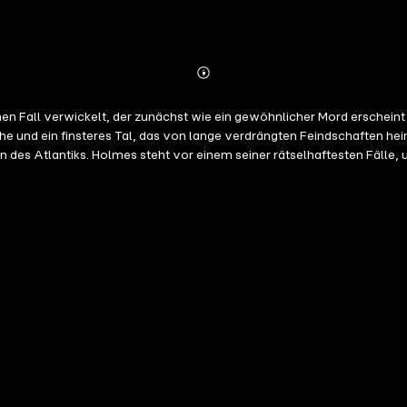
Abonnieren
Mehr
Details
n Fall verwickelt, der zunächst wie ein gewöhnlicher Mord erscheint –
he und ein finsteres Tal, das von lange verdrängten Feindschaften heim
es Atlantiks. Holmes steht vor einem seiner rätselhaftesten Fälle, u
Rätsel zu lösen, bevor das Tal ein weiteres Opfer fordert?