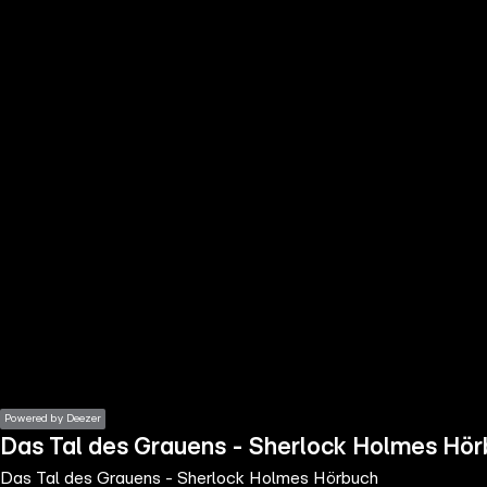
the
h page
 main
nt
the
ibility
ment
Powered by Deezer
Das Tal des Grauens - Sherlock Holmes Hö
Das Tal des Grauens - Sherlock Holmes Hörbuch