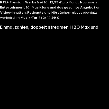
RTL+ Premium Werbefrei für 12,99 €
pro Monat.
Noch mehr
Entertainment für Musikfans und das gesamte Angebot an
Video-Inhalten, Podcasts und Hörbüchern
gibt es ebenfalls
werbefrei im
Musik-Tarif für 14,99 €.
Einmal zahlen, doppelt streamen: HBO Max und
RTL+ im Bundle
Wenn du nicht genug vom Streamen bekommst und noch mehr
Serien, Filme und Blockbuster sehen möchtest, hol dir RTL+ und HBO
Max im Bundle. Erlebe Serien-Highlights wie "Heated Rivalry", "The
Pitt" oder "House of the Dragon" und genieße das volle Angebote
beider Welten zu einem Preis. Du hast die Wahl zwischen
RTL+
Premium & HBO Max Basis mit Werbung für 11,99 € pro
Monat
und
RTL+ Premium Werbefrei & HBO Max Standard für 17,99 €
im Monat.
Keine Sorge, sollte es dir unser Angebot nicht mehr zusagen, kannst
du
jederzeit monatlich kündigen
.
Hier findest du alle
Angebotsinformationen und Vorteile in der Übersicht
.
Die besten Serien, Daily Soaps und Seifenopern