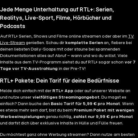
Jede Menge Unterhaltung auf RTL+: Serien,
Realitys, Live-Sport, Filme, Hörbücher und
Podcasts
Auf RTL+ Serien, Shows und Filme online streamen oder aber im
TV
Live-Stream
genießen. Schau dir
komplette Serien
an, fiebere bei
deinen liebsten Daily-Soaps mit oder staune bei spannenden
Dokumentationen alles auf Abruf – wann und wo du willst. Viele
Inhalte aus dem TV-Programm siehst du auf RTL+ sogar schon
vor 7
Tage vor TV-Ausstrahlung
in der Pre-TV!
RTL+ Pakete: Dein Tarif für deine Bedürfnisse
Melde dich einfach mit der
RTL+ App
oder auf unserer Website an
und nutze unser
vielfältiges Streamingangebot
. Du magst es
einfach? Dann buche den
Basic Tarif für 5,99 € pro Monat
. Wenn
es etwas mehr sein darf, bist du beim
Premium Paket mit wenigen
Werbeeinspielungen
genau richtig,
zahlst nur 9,99 € pro Monat
und darfst dich über exklusive Inhalte in Hülle und Fülle freuen.
Du möchtest ganz ohne Werbung streamen? Dann nutze am besten