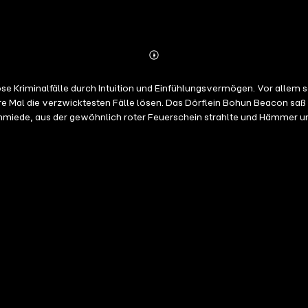
Abonnieren
Mehr
Details
se Kriminalfälle durch Intuition und Einfühlungsvermögen. Vor allem se
re Mal die verzwicktesten Fälle lösen. Das Dörflein Bohun Beacon saß 
chmiede, aus der gewöhnlich roter Feuerschein strahlte und Hämmer u