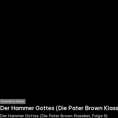
the
h page
 main
nt
the
ibility
ment
Powered by Deezer
Der Hammer Gottes (Die Pater Brown Klassi
Der Hammer Gottes (Die Pater Brown Klassiker, Folge 9)