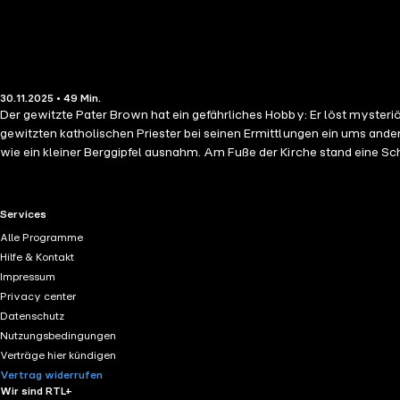
30.11.2025 • 49 Min.
Der gewitzte Pater Brown hat ein gefährliches Hobby: Er löst mysteriö
gewitzten katholischen Priester bei seinen Ermittlungen ein ums ande
wie ein kleiner Berggipfel ausnahm. Am Fuße der Kirche stand eine S
RTL+ useful links.
Services
Alle Programme
Hilfe & Kontakt
Impressum
Privacy center
Datenschutz
Nutzungsbedingungen
Verträge hier kündigen
Vertrag widerrufen
Wir sind RTL+