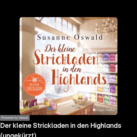
the
h page
 main
nt
the
ibility
ment
Powered by Deezer
Der kleine Strickladen in den Highlands
(ungekürzt)