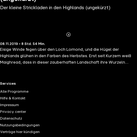
Der kleine Strickladen in den Highlands (ungekürzt)
Abonnieren
Mehr
08.11.2019 • 8 Std. 54 Min.
Details
Eisige Winde fegen über den Loch Lomond, und die Hügel der
Highlands glühen in den Farben des Herbstes. Erst seit Kurzem weiß
Maighread, dass in dieser zauberhaften Landschaft ihre Wurzeln
liegen, denn hier lebt ihre Großmutter. Vielleicht ist ein Ausflug in die
Vergangenheit ihrer Familie genau die Ablenkung, die sie nach der
Trennung von ihrem Freund braucht. Allerdings ist Maighreads
RTL+ useful links.
Services
Großmutter vorerst alles andere als begeistert vom Auftauchen ihrer
Alle Programme
Enkelin. Aber Maighread hat genug zu tun, schließlich hat der
Hilfe & Kontakt
gemütliche Wollladen in dem kleinen Ort am Loch Lomond ihren
Impressum
heimlichen Traum von solch einem Strickparadies geweckt.
Privacy center
Vielleicht ist es genau diese Leidenschaft für das Handarbeiten, die
Datenschutz
Maighread und ihre Großmutter näher zusammenbringt.
Nutzungsbedingungen
Verträge hier kündigen