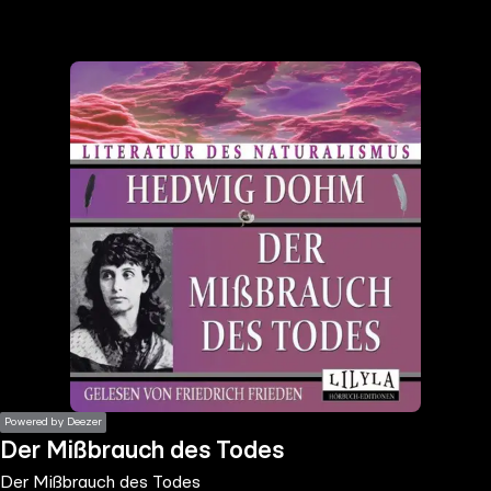
the
h page
 main
nt
the
ibility
ment
Powered by Deezer
Der Mißbrauch des Todes
Der Mißbrauch des Todes