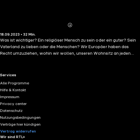
Abonnieren
Mehr
18.09.2023 • 32 Min.
Details
Was ist wichtiger? Ein religiöser Mensch zu sein oder ein guter? Sein
Vaterland zu lieben oder die Menschen? Wir Europäer haben das
Recht umzuziehen, wohin wir wollen, unseren Wohnsitz an jeden
beliebigen Ort dieser Welt zu verlegen – warum sollte dieses Recht
nicht jedem Menschen auf dieser Welt zu eigen sein? Warum müssen
wir uns trotz Aufklärung immer noch mit nationalen Nichtigkeiten
RTL+ useful links.
Services
auseinandersetzen? Warum drehen wir uns lediglich wieder und
Alle Programme
wieder im Kreis? Ist der Teufel schuld? Einer muss ja schließlich
Hilfe & Kontakt
schuld sein. Was oder wer hindert uns an einer friedlichen Welt?
Impressum
Solange wir Nationalstaaten nicht überwinden wird es keinen Frieden
Privacy center
auf dieser Welt geben. Einen schönen Tag noch und viel Glück!
Datenschutz
Nutzungsbedingungen
Verträge hier kündigen
Vertrag widerrufen
Wir sind RTL+