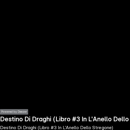
the
h page
 main
nt
the
ibility
ment
Powered by Deezer
Destino Di Draghi (Libro #3 In L'Anello Dell
Destino Di Draghi (Libro #3 In L'Anello Dello Stregone)