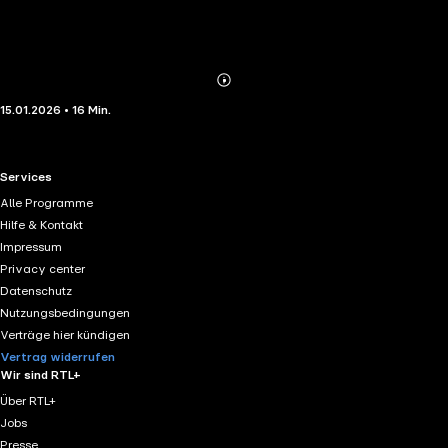
Abonnieren
Mehr
15.01.2026 • 16 Min.
Details
RTL+ useful links.
Services
Alle Programme
Hilfe & Kontakt
Impressum
Privacy center
Datenschutz
Nutzungsbedingungen
Verträge hier kündigen
Vertrag widerrufen
Wir sind RTL+
Über RTL+
Jobs
Presse