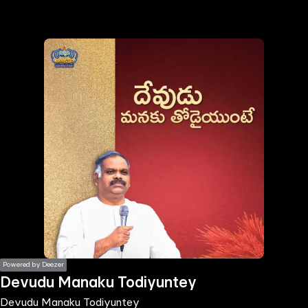
the
h page
 main
nt
the
ibility
ment
Powered by Deezer
Devudu Manaku Todiyuntey
Devudu Manaku Todiyuntey