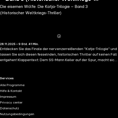
Die eisernen Wölfe: Die Katja-Trilogie – Band 3
Thriller)
(Historischer Weltkriegs-Thriller)
Abonnieren
Mehr
28.11.2025 • 9 Std. 41 Min.
Details
Entdecken Sie das Finale der nervenzerreißenden "Katja-Trilogie" und
lassen Sie sich diesen fesselnden, historischen Thriller auf keinen Fall
entgehen! Klappentext: Dem SS-Mann Keiler auf der Spur, macht sich
Katjas Truppe auf, um dem jungen, israelischen Staat zur Seite zu
stehen. Doch was sie nicht geahnt hatten: Der rachsüchtige Ilja ist
ihnen gefährlich dicht auf den Fersen. Damit aber nicht genug. Auch
RTL+ useful links.
Services
der belgische Geheimdienst mischt sich in das Getümmel mit dem
Alle Programme
Ziel, an ein wertvolles Schmuckstück des deutschen
Hilfe & Kontakt
Kriegsverbrechers zu gelangen. Wieder einmal beginnt für Katja und
Impressum
ihre Freunde ein erbitterter Kampf ums Überleben …
Privacy center
Spannungsgeladener Thriller trifft auf bewegende Geschichte. Der
Datenschutz
dritte und letzte Band der atemberaubenden "Katja-Trilogie"! Wer
Nutzungsbedingungen
wird an sein Ziel gelangen? Schaffen es Katja und ihre Freunde ihren