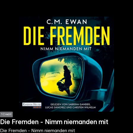
the
h page
 main
nt
the
ibility
ment
1 Credit
Die Fremden - Nimm niemanden mit
Die Fremden - Nimm niemanden mit