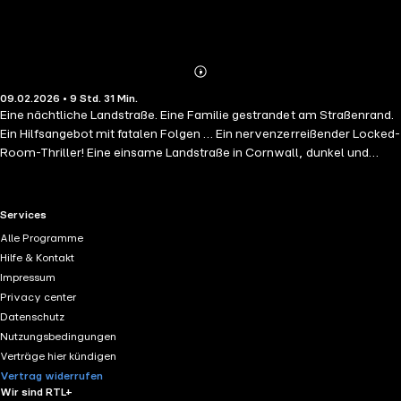
Abonnieren
Mehr
09.02.2026 • 9 Std. 31 Min.
Details
Eine nächtliche Landstraße. Eine Familie gestrandet am Straßenrand.
Ein Hilfsangebot mit fatalen Folgen … Ein nervenzerreißender Locked-
Room-Thriller! Eine einsame Landstraße in Cornwall, dunkel und
neblig. Ben und seine Frau Abi sind auf dem Heimweg. Plötzlich
taucht ein Mann vor ihnen auf, den Abi fast überfährt. Statt
anzuhalten, fahren sie weiter. Auch als sie ein liegen gebliebenes
RTL+ useful links.
Services
Auto sehen, sagt ihr Instinkt Abi immer noch, dass sie einfach
Alle Programme
weiterfahren soll. Aber dann bemerkt sie eine Frau mit Babyschale im
Hilfe & Kontakt
Arm. Auf keinen Fall können sie eine Mutter und ihr Kind hilflos am
Impressum
Straßenrand stehen lassen. Also nehmen sie die Familie mit. Was sich
Privacy center
als großer Fehler herausstellen wird … Ungekürzte Lesung mit Sabrina
Datenschutz
Gander, Lucas Sánchez, Carsten Wilhelm 9h 32min
Nutzungsbedingungen
Verträge hier kündigen
Vertrag widerrufen
Wir sind RTL+