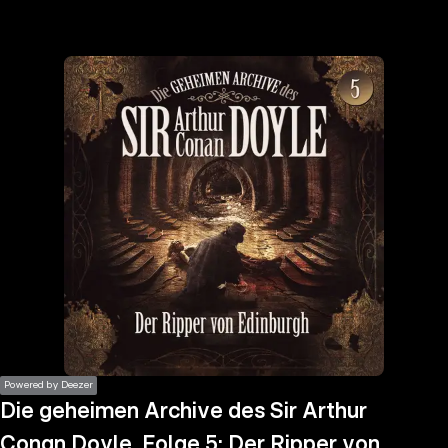
the
h page
 main
nt
the
ibility
ment
Powered by Deezer
Die geheimen Archive des Sir Arthur
Conan Doyle, Folge 5: Der Ripper von