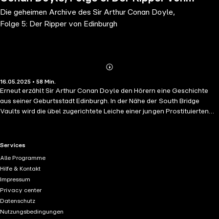
Die geheimen Archive des Sir Arthur Conan Doyle,
Edinburgh
Folge 5: Der Ripper von Edinburgh
Abonnieren
Mehr
16.05.2025 • 58 Min.
Details
Erneut erzählt Sir Arthur Conan Doyle den Hörern eine Geschichte
aus seiner Geburtsstadt Edinburgh. In der Nähe der South Bridge
Vaults wird die übel zugerichtete Leiche einer jungen Prostituierten
gefunden. Der ehrgeizige Journalist Justin McNair wittert die Story
seines Lebens: Ist es etwa möglich, dass der berüchtigte Londoner
Prostituiertenmörder Jack the Ripper nach vielen Jahren in Edinburgh
RTL+ useful links.
Services
aufgetaucht ist? Engagiert geht er seinem Verdacht nach, nicht
Alle Programme
ahnend, dass er damit nicht nur sich selbst in größte Gefahr bringt.
Hilfe & Kontakt
Impressum
Privacy center
Datenschutz
Nutzungsbedingungen