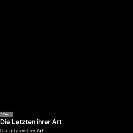
the
h page
 main
nt
the
ibility
ment
1 Credit
Die Letzten ihrer Art
Die Letzten ihrer Art