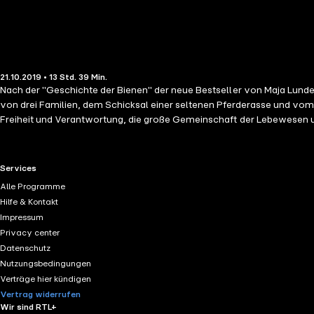
21.10.2019 • 13 Std. 39 Min.
Nach der "Geschichte der Bienen" der neue Bestseller von Maja Lunde Vom St. Petersburg der Zarenzeit über das Deutschland des Zweiten Weltkriegs bis in ein Norwegen der nahen Zukunft erzählt Maja Lun
von drei Familien, dem Schicksal einer seltenen Pferderasse und vo
Freiheit und Verantwortung, die große Gemeinschaft der Lebewesen u
Beate Himmelstoß, Susanne Schröder und Thomas M. Meinhardt.(Laufz
RTL+ useful links.
Services
Alle Programme
Hilfe & Kontakt
Impressum
Privacy center
Datenschutz
Nutzungsbedingungen
Verträge hier kündigen
Vertrag widerrufen
Wir sind RTL+