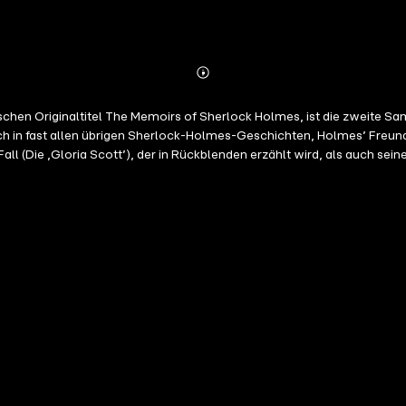
Abonnieren
Mehr
Details
chen Originaltitel The Memoirs of Sherlock Holmes, ist die zweite 
h in fast allen übrigen Sherlock-Holmes-Geschichten, Holmes’ Freund
 (Die ‚Gloria Scott’), der in Rückblenden erzählt wird, als auch sein
tektiv endet. Zudem enthalten die Geschichten Details aus Sherlock H