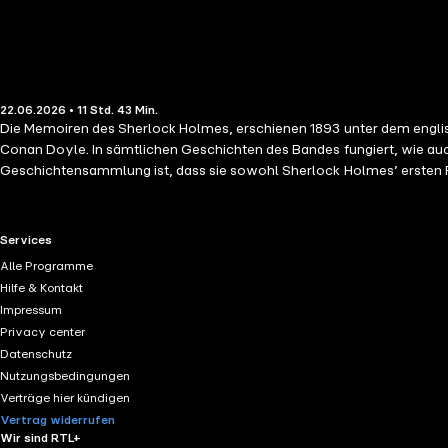
22.06.2026 • 11 Std. 43 Min.
Die Memoiren des Sherlock Holmes, erschienen 1893 unter dem englis
Conan Doyle. In sämtlichen Geschichten des Bandes fungiert, wie auc
Geschichtensammlung ist, dass sie sowohl Sherlock Holmes’ ersten Fall
Problem) enthält, der mit einem traurigen Nachruf auf den großen De
seinen Kokaingenuss.
RTL+ useful links.
Services
Alle Programme
Hilfe & Kontakt
Impressum
Privacy center
Datenschutz
Nutzungsbedingungen
Verträge hier kündigen
Vertrag widerrufen
Wir sind RTL+