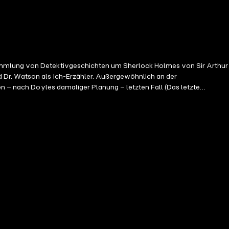
Sammlung von Detektivgeschichten um Sherlock Holmes von Sir Arthur
 Dr. Watson als Ich-Erzähler. Außergewöhnlich an der
en – nach Doyles damaliger Planung – letzten Fall (Das letzte
olmes’ Privatleben, wie die Beziehung zu seinem Bruder Mycroft oder