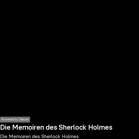
the
h page
 main
nt
the
ibility
ment
Powered by Deezer
Die Memoiren des Sherlock Holmes
Die Memoiren des Sherlock Holmes