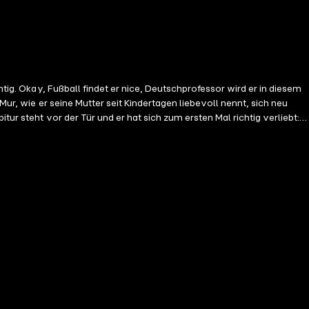
tig. Okay, Fußball findet er nice, Deutschprofessor wird er in diesem
Mur, wie er seine Mutter seit Kindertagen liebevoll nennt, sich neu
ur steht vor der Tür und er hat sich zum ersten Mal richtig verliebt:
it, Nachsicht und Vergebung und stößt, ganz nebenbei, auf die
erkennen werden – ganz egal, wie alt wir sind. "Christoph Fromm
achen, Liebe, Liebe verlieren, neue Liebe vielleicht gewinnen…
h voller Andeutungen, brillanter Beobachtungen, melancholischem
 dass man sich fast nochmal in die Pubertät zurück wünscht! Fast. Denn
n man dieses Buch in jedem Alter und in jeder "Rolle" des Lebens lesen