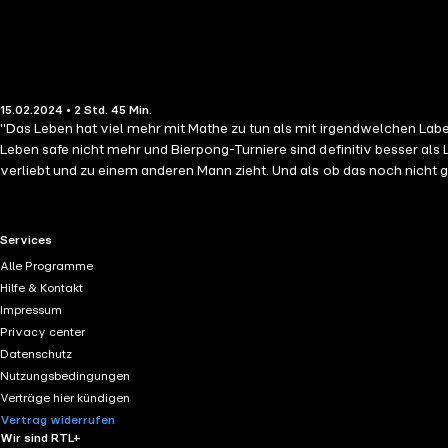
15.02.2024 • 2 Std. 45 Min.
"Das Leben hat viel mehr mit Mathe zu tun als mit irgendwelchen Labere
Leben safe nicht mehr und Bierpong-Turniere sind definitiv besser als 
verliebt und zu einem anderen Mann zieht. Und als ob das noch nicht gen
in Hannah, die nicht nur auf dem Fußballfeld einige Probleme zu umdri
mathematische Gleichung des Lebens. Ein Coming-of-Age-Roman der a
erzählt eine kleine jugendliche Liebesgeschichte, einen kurzen Leben
RTL+ useful links.
Services
während lästigerweise auch die Eltern älter werden. Die Sprache, wi
Alle Programme
Humor und tieferer Erkenntnisse. "Bold as Love"." Dominik Graf "Kurzwe
Hilfe & Kontakt
gleichzeitig ist das Buch ein kleiner Lobgesang auf die Mur, die eben
Impressum
und fühlt sich trotz heftiger Konflikte wohl und verstanden - und vo
Privacy center
Datenschutz
Nutzungsbedingungen
Verträge hier kündigen
Vertrag widerrufen
Wir sind RTL+