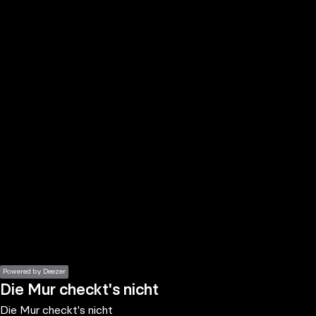
the
h page
 main
nt
the
ibility
ment
Powered by Deezer
Die Mur checkt's nicht
Die Mur checkt's nicht