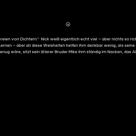
Abonnieren
Mehr
Details
ien von Dichtern." Nick weiß eigentlich echt viel – aber nichts so rich
Lernen – aber all diese Weisheiten helfen ihm denkbar wenig, als seine 
ug wäre, sitzt sein älterer Bruder Mike ihm ständig im Nacken, das Abit
bbeln hat. Nicks turbulentes Teenager-Herz jongliert mit Verletzlichke
nderen Art, erzählt von einem Teenager, in dem wir uns alle wieder
sabschnitt, das Älterwerden von Nick und seinem Bruder Mike, Abiturm
e immer bei ihm, heimtückisch einfach, alltäglich, modern - aber doc
ilig. Witzig. Und gleichzeitig tiefgründig. So schafft es dieses Buch,
 doch noch die heilendsten Hände und die besten Ratschläge hat. So kan
r allem bestens unterhalten!" Johanna Stuttmann