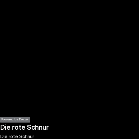
the
h page
 main
nt
the
ibility
ment
Powered by Deezer
Die rote Schnur
Die rote Schnur