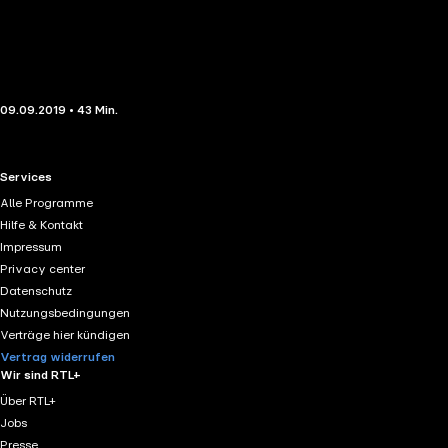
09.09.2019 • 43 Min.
RTL+ useful links.
Services
Alle Programme
Hilfe & Kontakt
Impressum
Privacy center
Datenschutz
Nutzungsbedingungen
Verträge hier kündigen
Vertrag widerrufen
Wir sind RTL+
Über RTL+
Jobs
Presse