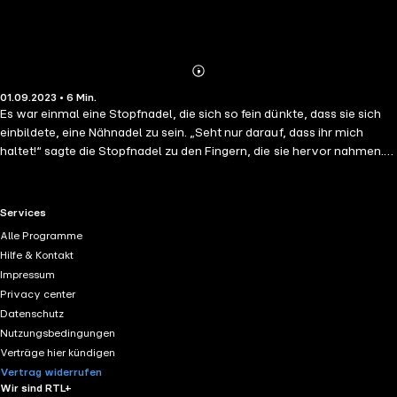
Abonnieren
Mehr
01.09.2023 • 6 Min.
Details
Es war einmal eine Stopfnadel, die sich so fein dünkte, dass sie sich
einbildete, eine Nähnadel zu sein. „Seht nur darauf, dass ihr mich
haltet!“ sagte die Stopfnadel zu den Fingern, die sie hervor nahmen.
„Verliert mich nicht! Falle ich hinunter, so ist es sehr die Frage, ob ich
wieder gefunden werde, so fein bin ich!“
RTL+ useful links.
Services
Alle Programme
Hilfe & Kontakt
Impressum
Privacy center
Datenschutz
Nutzungsbedingungen
Verträge hier kündigen
Vertrag widerrufen
Wir sind RTL+