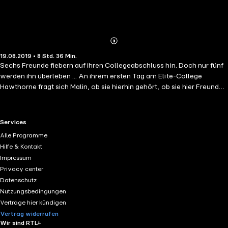
Abonnieren
Mehr
19.08.2019 • 8 Std. 36 Min.
Details
Sechs Freunde fiebern auf ihren Collegeabschluss hin. Doch nur fünf
werden ihn überleben ... An ihrem ersten Tag am Elite-College
Hawthorne fragt sich Malin, ob sie hierhin gehört, ob sie hier Freunde
finden wird. Doch bald ist sie Teil einer Clique um den
charismatischen John und die beliebte Ruby. Dazu gehören
außerdem Khaled, Johns Cousin Max und die Engländerin Gemma.
RTL+ useful links.
Services
Schnell teilen sie Hoffnungen, Ängste und dunkle Geheimnisse. Doch
Alle Programme
als Ruby und John sich verlieben, verschieben sich die Allianzen.
Hilfe & Kontakt
Neid, Missgunst und tödlicher Hass erschüttern Malins Vertrauen und
Impressum
sie ist froh, dass der Abschlusstag näher rückt. Ein Tag jedoch, den
Privacy center
einer von ihnen nicht überleben wird ...Gelesen von Vanida Karun.
Datenschutz
(Laufzeit: 8h 32)
Nutzungsbedingungen
Verträge hier kündigen
Vertrag widerrufen
Wir sind RTL+