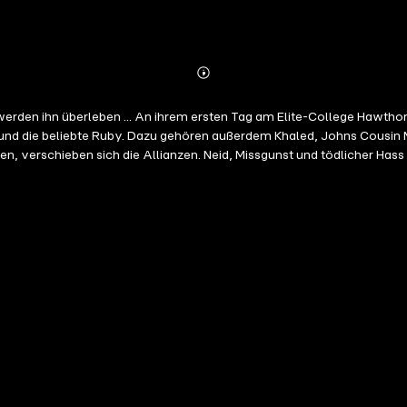
Abonnieren
Mehr
Details
n, ob sie hierhin gehört, ob sie hier Freunde finden
hn und die beliebte Ruby. Dazu gehören außerdem Khaled, Johns Cousin
, verschieben sich die Allianzen. Neid, Missgunst und tödlicher Hass 
...Gelesen von Vanida Karun.(Laufzeit: 10h)