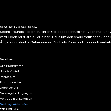
19.08.2019 • 9 Std. 59 Min.
Sechs Freunde fiebern auf ihren Collegeabschluss hin. Doch nur fünf werden ihn überleben ... An ihrem ersten Tag am Elite-College Hawthorne fragt sich Mali
wird. Doch bald ist sie Teil einer Clique um den charismatischen Jo
Ängste und dunkle Geheimnisse. Doch als Ruby und John sich verlieben
näher rückt. Ein Tag jedoch, den einer von ihnen nicht überleben wird 
RTL+ useful links.
Services
Alle Programme
Hilfe & Kontakt
Impressum
Privacy center
Datenschutz
Nutzungsbedingungen
Verträge hier kündigen
Vertrag widerrufen
Wir sind RTL+