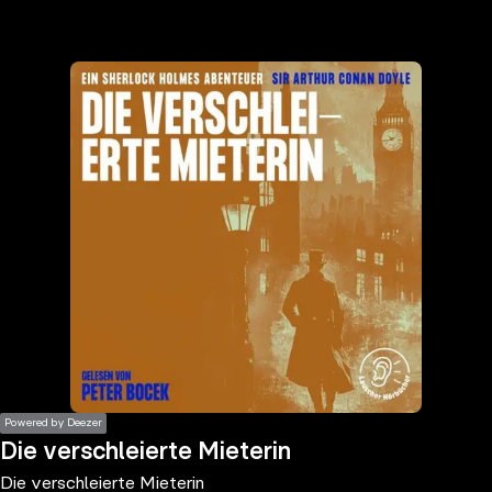
the
h page
 main
nt
the
ibility
ment
Powered by Deezer
Die verschleierte Mieterin
Die verschleierte Mieterin