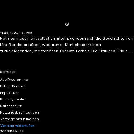
Abonnieren
Mehr
11.08.2025 • 33 Min.
Details
Holmes muss nicht selbst ermitteln, sondern sich die Geschichte von
Mrs. Ronder anhören, wodurch er Klarheit über einen
zurückliegenden, mysteriösen Todesfall erhält. Die Frau des Zirkus-
Artisten Ronder liebte den Akrobaten Leonardo und wollte mit
dessen Hilfe ihren gewalttätigen Gatten töten. Der Mord sollte wie ein
Unfall mit Ronders Löwen aussehen. Nachdem Leonardo mit einer
RTL+ useful links.
Services
besonders präparierten, mit Stahlnägeln versehenen Bleikeule
Alle Programme
Ronder getötet hatte, öffnete Ronders Frau den Löwenkäfig. Doch
Hilfe & Kontakt
der verstörte Löwe zerfleischte das Gesicht der Frau, wobei
Impressum
Leonardo zu verängstigt war, um einzugreifen. Die entstellte Frau hat
Privacy center
mit ihrem Leben abgeschlossen, doch Holmes kann sie trösten, und
Datenschutz
zwei Tage später schickt sie ihm ein von ihr schon bereitgehaltenes,
Nutzungsbedingungen
aber verschmähtes Fläschchen Blausäure.
Verträge hier kündigen
Vertrag widerrufen
Wir sind RTL+