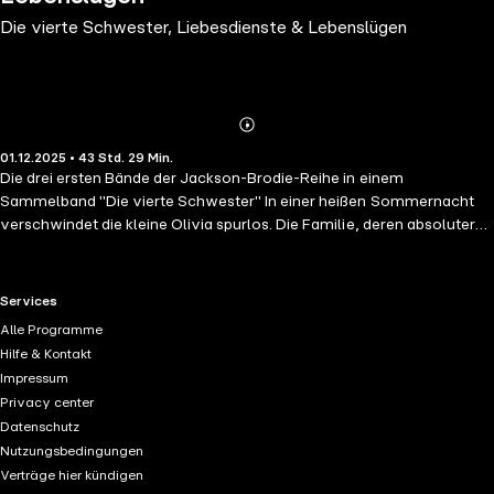
Die vierte Schwester, Liebesdienste & Lebenslügen
Abonnieren
Mehr
01.12.2025 • 43 Std. 29 Min.
Details
Die drei ersten Bände der Jackson-Brodie-Reihe in einem
Sammelband "Die vierte Schwester" In einer heißen Sommernacht
verschwindet die kleine Olivia spurlos. Die Familie, deren absoluter
Liebling sie war, zerbricht an diesem Unglück. Vor allem für die drei
älteren Schwestern dreht sich fortan alles um diesen Verlust und die
Beantwortung der Frage nach dem Warum. Dreißig Jahre später
RTL+ useful links.
Services
taucht Olivias Lieblingsspielzeug wieder auf. Sie beauftragen den
Alle Programme
Privatdetektiv Jackson Brodie, der jedoch kaum Hoffnung hat, den
Hilfe & Kontakt
Fall nach all den Jahren lösen zu können. Für die drei Schwestern ist
Impressum
Olivias Verschwinden das Drama ihres Lebens. All ihre Träume und
Privacy center
Sehnsüchte haben sich verflüchtigt, die kleine Schwester dagegen ist
Datenschutz
allgegenwärtig. Brodie rührt es zu sehen, wie die Frauen um ein
Nutzungsbedingungen
normales Leben für sich kämpfen. Er kennt dies nur allzu gut, denn
Verträge hier kündigen
auch er hat seine Schwester auf schreckliche Weise verloren.