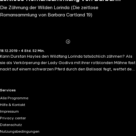
Die Zähmung der Wilden Lorinda (Die zeitlose
Cartland 19)
Romansammlung von Barbara Cartland 19)
Abonnieren
Mehr
18.12.2019 • 4 Std. 52 Min.
Details
Kann Durstan Hayles den Wildfang Lorinda tatsächlich zähmen? Als
sie als Verkörperung der Lady Godiva mit ihrer rotblonden Mähne fast
nackt auf einem schwarzen Pferd durch den Ballsaal fegt, wettet der
empörte Durstan darauf, sie zur Räson zu bringen. Er konnte ja nicht
ahnen, wie trotzig und eigensinnig Lorinda ist! Als sie Durstan
schließlich das Leben rettet, können beide ihre Gefühle für einander
RTL+ useful links.
Services
nicht mehr leugnen... Barbara Cartlands Bücher bringen alle
Alle Programme
romantischen Herzen zum Höherschlagen. In einer entschwundenen
Hilfe & Kontakt
Zeit, in der schöne Heldinnen, sadistische Aristokraten und böse
Impressum
Stiefmütter Seite an Seite leben, werden die leidenschaftlichen
Privacy center
Liebesverhältnisse zwischen den Helden und Heldinnen immer wieder
Datenschutz
auf die Probe gestellt. Am Ende siegt jedoch immer die wahre Liebe,
Nutzungsbedingungen
die alles überwinden kann.