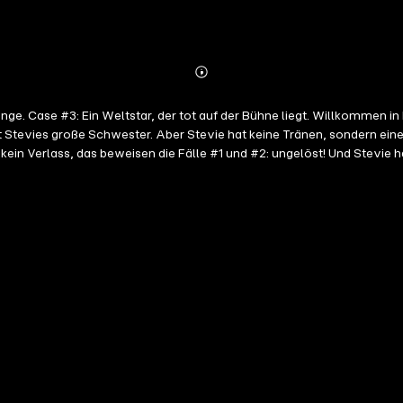
Abonnieren
Mehr
Details
e. Case #3: Ein Weltstar, der tot auf der Bühne liegt. Willkommen in
t Stevies große Schwester. Aber Stevie hat keine Tränen, sondern eine
kein Verlass, das beweisen die Fälle #1 und #2: ungelöst! Und Stevie ha
t. Das Problem: Colby trägt silbern glitzernde Cowboystiefel und ein 
tevie, the Brain: Zusammen decken sie Skandale, schmutzige Geheimnis
in YA-Thriller mit viel Humor und gleichzeitig nervenaufreibend interpretiert von Elise Eikermann.