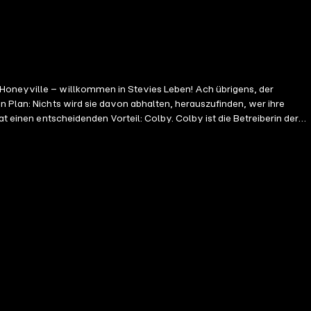
 Honeyville – willkommen in Stevies Leben! Ach übrigens, der
n Plan: Nichts wird sie davon abhalten, herauszufinden, wer ihre
t einen entscheidenden Vorteil: Colby. Colby ist die Betreiberin der
lila Onesie mit Quasten. Stevie ist eher so der Typ Karohemd. Aber
se und traurige Wahrheiten auf. Ein neues cooles Ermittlerinnen-Duo