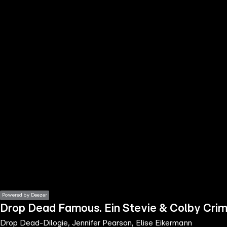
the
h page
 main
nt
the
ibility
ment
Powered by Deezer
Drop Dead Famous. Ein Stevie & Colby Crime
Drop Dead-Dilogie, Jennifer Pearson, Elise Eikermann