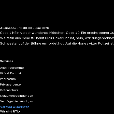
Audiobook • 13:30:00 • Juni 2026
Case #1: Ein verschwundenes Mädchen. Case #2: Ein erschossener Jung
Weltstar aus Case #3 heißt Blair Baker und ist, nein, war ausgerechne
Schwester auf der Bühne ermordet hat. Auf die Honeyviller Polizei ist 
Blair Baker -Fanpage und kennt ihre Schwester besser als Stevie selbs
vielleicht ist das genau, was Stevie braucht … Colby, the Heart & S
geboren. To be continued mit Case #4 … E
RTL+ useful links.
Services
Alle Programme
Hilfe & Kontakt
Impressum
Privacy center
Datenschutz
Nutzungsbedingungen
Verträge hier kündigen
Vertrag widerrufen
Wir sind RTL+