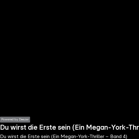
the
h page
 main
nt
the
ibility
ment
Powered by Deezer
Du wirst die Erste sein (Ein Megan-York-Thr
Du wirst die Erste sein (Ein Megan-York-Thriller – Band 4)