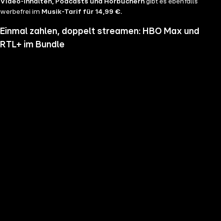
Video-Inhalten, Podcasts und Hörbüchern
gibt es ebenfalls
werbefrei im
Musik-Tarif für 14,99 €.
Einmal zahlen, doppelt streamen: HBO Max und
RTL+ im Bundle
Wenn du nicht genug vom Streamen bekommst und noch mehr
Serien, Filme und Blockbuster sehen möchtest, hol dir RTL+ und HBO
Max im Bundle. Erlebe Serien-Highlights wie "Heated Rivalry", "The
Pitt" oder "House of the Dragon" und genieße das volle Angebote
beider Welten zu einem Preis. Du hast die Wahl zwischen
RTL+
Premium & HBO Max Basis mit Werbung für 11,99 € pro
Monat
und
RTL+ Premium Werbefrei & HBO Max Standard für 17,99 €
im Monat.
Keine Sorge, sollte es dir unser Angebot nicht mehr zusagen, kannst
du
jederzeit monatlich kündigen
.
Hier findest du alle
Angebotsinformationen und Vorteile in der Übersicht
.
Die besten Serien, Daily Soaps und Seifenopern
Du möchtest Serien wie
Der Lehrer
, Brooklyn Nine Nine,
Mocro Maffia
oder
Young Sheldon
anschauen? Dann bist du auf RTL+ richtig, denn