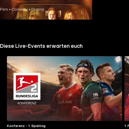
Film • Comedy • Drama
Mehr Details
Diese Live-Events erwarten euch
Konferenz - 1. Spieltag
1.