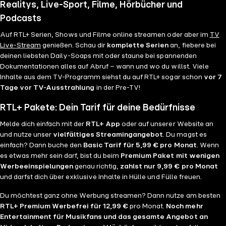
Realitys, Live-Sport, Filme, Hörbücher und
Podcasts
Auf RTL+ Serien, Shows und Filme online streamen oder aber im
TV
Live-Stream
genießen. Schau dir
komplette Serien
an, fiebere bei
deinen liebsten Daily-Soaps mit oder staune bei spannenden
Dokumentationen alles auf Abruf – wann und wo du willst. Viele
Inhalte aus dem TV-Programm siehst du auf RTL+ sogar schon
vor 7
Tage vor TV-Ausstrahlung
in der Pre-TV!
RTL+ Pakete: Dein Tarif für deine Bedürfnisse
Melde dich einfach mit der
RTL+ App
oder auf unserer Website an
und nutze unser
vielfältiges Streamingangebot
. Du magst es
einfach? Dann buche den
Basic Tarif für 5,99 € pro Monat
. Wenn
es etwas mehr sein darf, bist du beim
Premium Paket mit wenigen
Werbeeinspielungen
genau richtig,
zahlst nur 9,99 € pro Monat
und darfst dich über exklusive Inhalte in Hülle und Fülle freuen.
Du möchtest ganz ohne Werbung streamen? Dann nutze am besten
RTL+ Premium Werbefrei für 12,99 €
pro Monat.
Noch mehr
Entertainment für Musikfans und das gesamte Angebot an