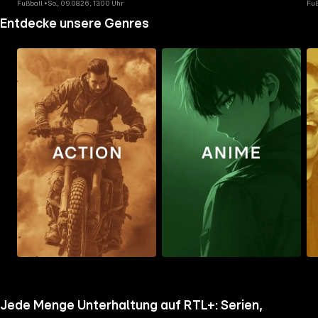
Fußball • So., 09.08.26, 13:00 Uhr
Fuß
Entdecke unsere Genres
Zum
Zum
Zu
Ordner
Ordner
Ord
gehen
gehen
geh
Jede Menge Unterhaltung auf RTL+: Serien,