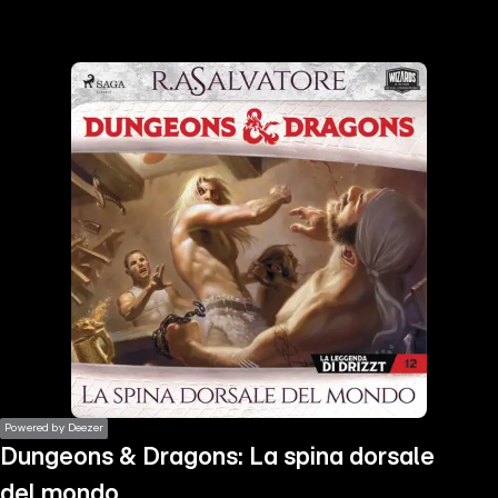
the
h page
 main
nt
the
ibility
ment
Powered by Deezer
Dungeons & Dragons: La spina dorsale
del mondo