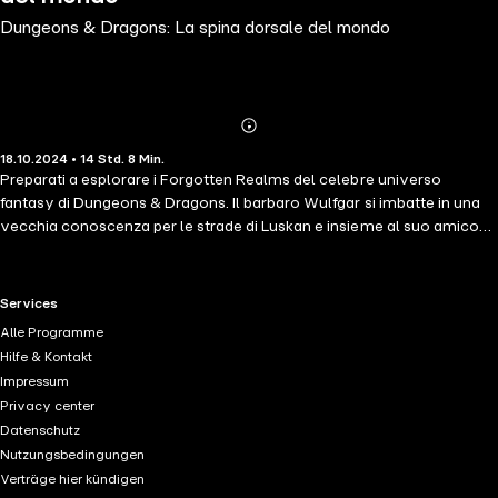
Dungeons & Dragons: La spina dorsale del mondo
Abonnieren
Mehr
18.10.2024 • 14 Std. 8 Min.
Details
Preparati a esplorare i Forgotten Realms del celebre universo
fantasy di Dungeons & Dragons. Il barbaro Wulfgar si imbatte in una
vecchia conoscenza per le strade di Luskan e insieme al suo amico
intraprende un lungo cammino irto di pericoli e ostacoli che lo
condurrà alla redenzione. Dopo il successo mondiale del reboot della
saga cinematografica di D&D, Saga Egmont presenta il primo
RTL+ useful links.
Services
capitolo della trilogia "I Sentieri delle Tenebre".
Alle Programme
Hilfe & Kontakt
Impressum
Privacy center
Datenschutz
Nutzungsbedingungen
Verträge hier kündigen