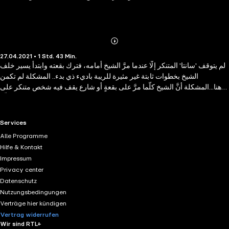
Abonnieren
Mehr
27.04.2021 • 1 Std. 43 Min.
Details
لم يتوقف 'سانتا' المتنكر إلّا عندما مرَّ الشيخ أمامه، فترك بقعته وابتدأ يسير خلف
الشيخ بخطوات ثابتة غير مثيرة للريبة باديء ذي بدء.. المشكلة لم تكمن
هنا...المشكلة أنَّ الشيخ كلّما مرَّ على بقعةٍ أو شارع يقف فيه شخص متنكر على
هيئة 'سانتا كلوز' ترك ذلك الشخص منطقته وتبع الشيخ، حتى تحول الأمر إلى ثلّةٍ
من المتنكرين على هيئة 'سانتا' وقد تتتبعوا الشيخ الذي لم ينتبه لهم بتاتًا !! ما وجده
بقية المارة أمرًا بالغ الطرافة، كما حسبوه مشهدًا يصوَّر لصالح الكاميرا الخفية...
RTL+ useful links.
Services
المشكلة الحقيقية أنَّ أولئك الأشخاص كانوا أغرابًا عن بعض والأهم والأخطر أنَّ
Alle Programme
أعدادعم كانت بازدياد كلما لقوا أحدًا يماثلهم... وقد بدا من الجلي هدفهم !!
Hilfe & Kontakt
Impressum
Privacy center
Datenschutz
Nutzungsbedingungen
Verträge hier kündigen
Vertrag widerrufen
Wir sind RTL+