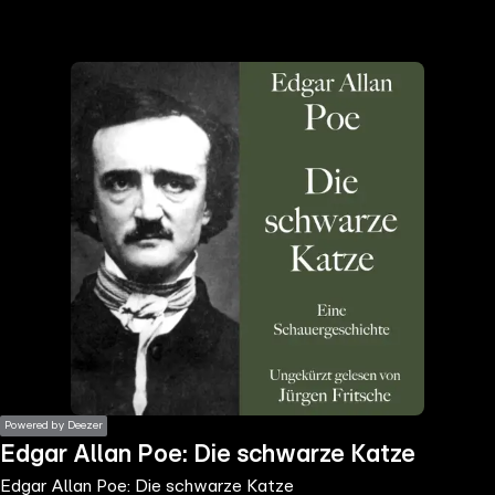
the
h page
 main
nt
the
ibility
ment
Powered by Deezer
Edgar Allan Poe: Die schwarze Katze
Edgar Allan Poe: Die schwarze Katze