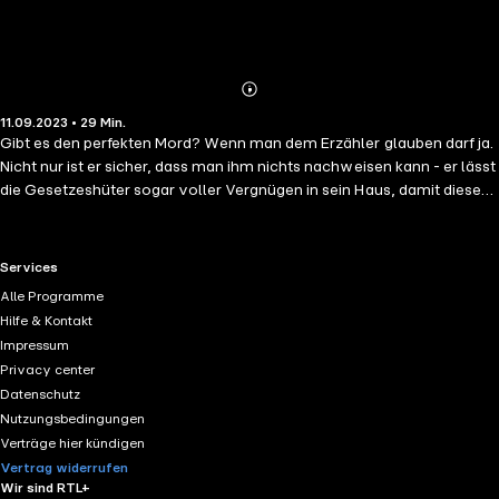
Abonnieren
Mehr
11.09.2023 • 29 Min.
Details
Gibt es den perfekten Mord? Wenn man dem Erzähler glauben darf ja.
Nicht nur ist er sicher, dass man ihm nichts nachweisen kann - er lässt
die Gesetzeshüter sogar voller Vergnügen in sein Haus, damit diese
sich von seiner vermeintlichen Unschuld überzeugen können! Ein
fataler Fehler...
RTL+ useful links.
Services
Alle Programme
Hilfe & Kontakt
Impressum
Privacy center
Datenschutz
Nutzungsbedingungen
Verträge hier kündigen
Vertrag widerrufen
Wir sind RTL+